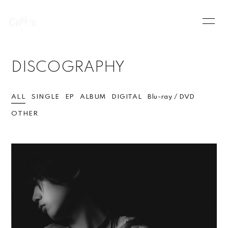
HOME
INFORMATION
DISCOGRAPHY
SCHEDULE
PROFILE
VIDEO
DISCOGRAPHY
ALL
SINGLE
EP
ALBUM
DIGITAL
Blu-ray / DVD
OTHER